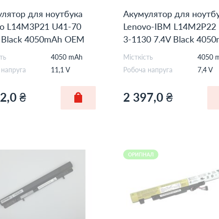
лятор для ноутбука
Акумулятор для ноутб
vo L14M3P21 U41-70
Lenovo-IBM L14M2P22 
V Black 4050mAh OEM
3-1130 7.4V Black 405
Orig
ть
4050 mAh
Місткість
4050 
 напруга
11,1 V
Робоча напруга
7,4 V
2,0 ₴
2 397,0 ₴
ОРИГІНАЛ