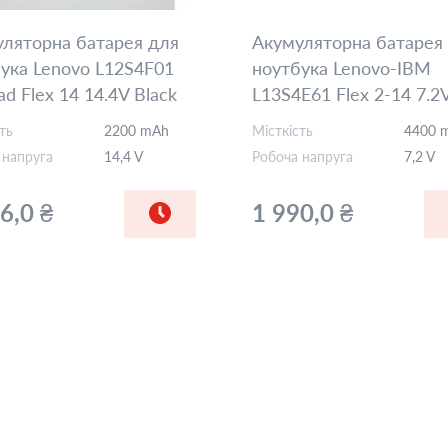
ляторна батарея для
Акумуляторна батарея
ука Lenovo L12S4F01
ноутбука Lenovo-IBM
ad Flex 14 14.4V Black
L13S4E61 Flex 2-14 7.2
mAh OEM
Black 4400mAh Orig
ть
2200 mAh
Місткість
4400 
 напруга
14,4 V
Робоча напруга
7,2 V
6,0 ₴
1 990,0 ₴