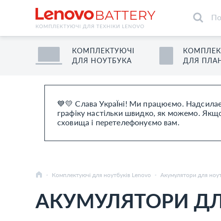
КОМПЛЕКТУЮЧІ
КОМПЛЕК
ДЛЯ
НОУТБУК
А
ДЛЯ
ПЛА
💙💛 Слава УкраЇні! Ми працюємо. Надсилає
графіку настільки швидко, як можемо. Якщо 
сховища і перетелефонуємо вам.
Комплектуючі для ноутбуків Lenovo
Акумулятори для ноут
АКУМУЛЯТОРИ ДЛЯ