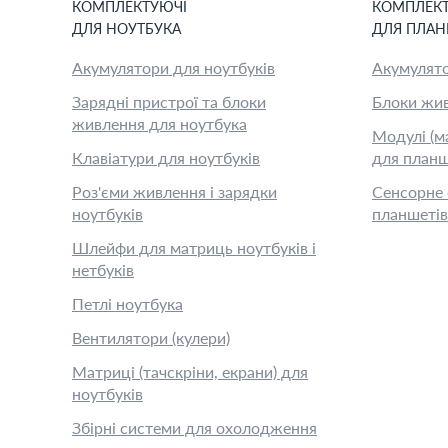
КОМПЛЕКТУЮЧІ
КОМПЛЕК
ДЛЯ
НОУТБУК
А
ДЛЯ
ПЛАН
Акумулятори для ноутбуків
Акумулято
Зарядні пристрої та блоки
Блоки жив
живлення для ноутбука
Модулі (м
Клавіатури для ноутбуків
для планш
Роз'єми живлення і зарядки
Сенсорне 
ноутбуків
планшетів
Шлейфи для матриць ноутбуків і
нетбуків
Петлі ноутбука
Вентилятори (кулери)
Матриці (тачскріни, екрани) для
ноутбуків
Збірні системи для охолодження