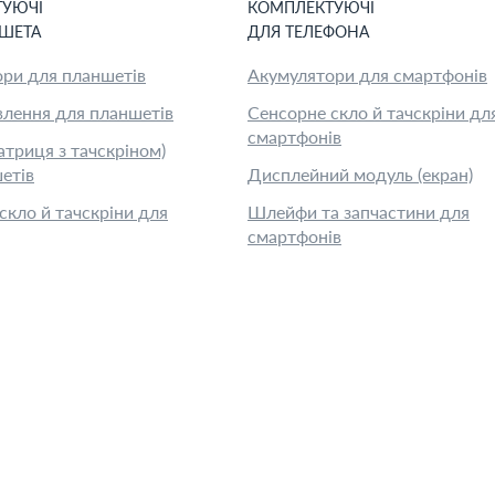
ТУЮЧІ
КОМПЛЕКТУЮЧІ
ШЕТ
А
ДЛЯ
ТЕЛЕФОН
А
ри для планшетів
Акумулятори для смартфонів
лення для планшетів
Сенсорне скло й тачскріни дл
смартфонів
атриця з тачскріном)
етів
Дисплейний модуль (екран)
скло й тачскріни для
Шлейфи та запчастини для
смартфонів