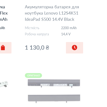
ука
Акумуляторна батарея для
Flex
ноутбука Lenovo L12S4K51
0mAh
IdeaPad S500 14.4V Black
2200mAh OEM
mAh
Місткість
2200 mAh
Робоча напруга
14,4 V
1 130,0 ₴
ОРИГІНАЛ