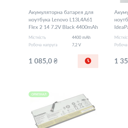
Акумуляторна батарея для
Акуму
ноутбука Lenovo L13L4A61
ноутб
Flex 2 14 7.2V Black 4400mAh
IdeaP
OEM
2200
Місткість
4400 mAh
Місткіс
Робоча напруга
7,2 V
Робоча
1 085,0 ₴
1 35
ОРИГІНАЛ