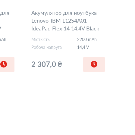
 для
Акумулятор для ноутбука
Lenovo-IBM L12S4A01
V
IdeaPad Flex 14 14.4V Black
2200mAh Orig
mAh
Місткість
2200 mAh
Робоча напруга
14,4 V
2 307,0 ₴