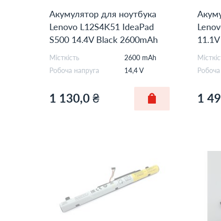
Акумулятор для ноутбука
Акуму
Lenovo L12S4K51 IdeaPad
Leno
S500 14.4V Black 2600mAh
11.1
OEM
Місткість
2600 mAh
Місткіс
Робоча напруга
14,4 V
Робоча
1 130,0 ₴
1 49