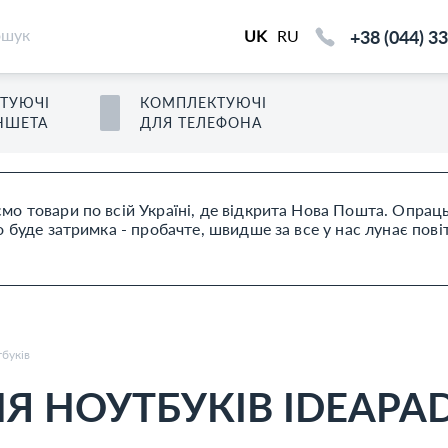
+38 (044) 3
UK
RU
ТУЮЧІ
КОМПЛЕКТУЮЧІ
НШЕТ
А
ДЛЯ
ТЕЛЕФОН
А
мо товари по всій Україні, де відкрита Нова Пошта. Опра
буде затримка - пробачте, швидше за все у нас лунає пові
буків
 НОУТБУКІВ IDEAPAD 