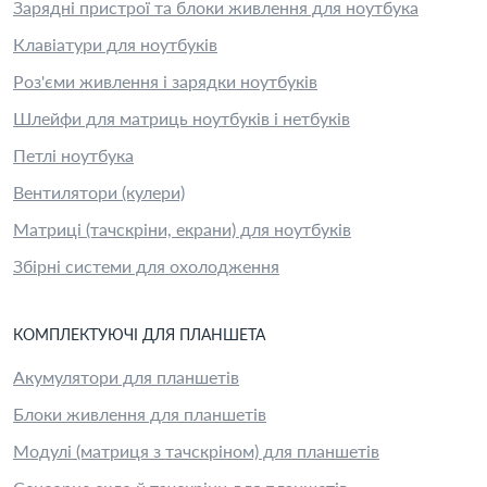
Зарядні пристрої та блоки живлення для ноутбука
Клавіатури для ноутбуків
Роз'єми живлення і зарядки ноутбуків
Шлейфи для матриць ноутбуків і нетбуків
Петлі ноутбука
Вентилятори (кулери)
Матриці (тачскріни, екрани) для ноутбуків
Збірні системи для охолодження
КОМПЛЕКТУЮЧІ
ДЛЯ
ПЛАНШЕТ
А
Акумулятори для планшетів
Блоки живлення для планшетів
Модулі (матриця з тачскріном) для планшетів