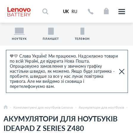
UK
RU
НОУТБУК
ПЛАНШЕТ
ТЕЛЕФОН
💙💛 Слава УкраЇні! Ми працюємо. Надсилаємо товари
по всій Україні, де відкрита Нова Пошта.
Опрацьовуємо замовлення у звичному графіку
настільки швидко, як можемо. Якщо буде затримка -
пробачте, швидше за все у нас лунає повітряна
тривога. Але ми вийдемо зі сховища і
перетелефонуємо вам.
Комплектуючі для ноутбуків Lenovo
Акумулятори для ноутбуків
Id
АКУМУЛЯТОРИ ДЛЯ НОУТБУКІВ
IDEAPAD Z SERIES Z480