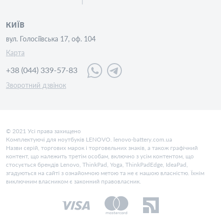
КИЇВ
вул. Голосіївська 17, оф. 104
Карта
+38 (044) 339-57-83
Зворотний дзвінок
© 2021 Усі права захищено
Комплектуючі для ноутбуків LENOVO. lenovo-battery.com.ua
Назви серій, торгових марок і торговельних знаків, а також графічний
контент, що належить третім особам, включно з усім контентом, що
стосується брендів Lenovo, ThinkPad, Yoga, ThinkPadEdge, IdeaPad,
згадуються на сайті з ознайомчою метою та не є нашою власністю. Їхнім
виключним власником є законний правовласник.