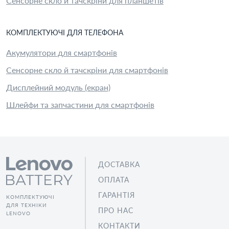
Сенсорне скло й тачскріни для планшетів
КОМПЛЕКТУЮЧІ
ДЛЯ
ТЕЛЕФОН
А
Акумулятори для смартфонів
Сенсорне скло й тачскріни для смартфонів
Дисплейний модуль (екран)
Шлейфи та запчастини для смартфонів
ДОСТАВКА
ОПЛАТА
ГАРАНТІЯ
КОМПЛЕКТУЮЧІ
ДЛЯ ТЕХНІКИ
ПРО НАС
LENOVO
КОНТАКТИ