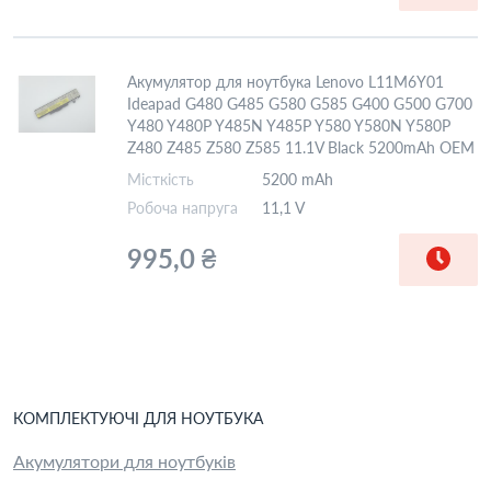
Акумулятор для ноутбука Lenovo L11M6Y01
Ideapad G480 G485 G580 G585 G400 G500 G700
Y480 Y480P Y485N Y485P Y580 Y580N Y580P
Z480 Z485 Z580 Z585 11.1V Black 5200mAh OEM
Місткість
5200 mAh
Робоча напруга
11,1 V
995,0 ₴
КОМПЛЕКТУЮЧІ
ДЛЯ
НОУТБУК
А
Акумулятори для ноутбуків