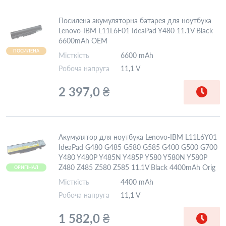
Посилена акумуляторна батарея для ноутбука
Lenovo-IBM L11L6F01 IdeaPad Y480 11.1V Black
6600mAh OEM
ПОСИЛЕНА
Місткість
6600 mAh
Робоча напруга
11,1 V
2 397,0 ₴
Акумулятор для ноутбука Lenovo-IBM L11L6Y01
IdeaPad G480 G485 G580 G585 G400 G500 G700
Y480 Y480P Y485N Y485P Y580 Y580N Y580P
Z480 Z485 Z580 Z585 11.1V Black 4400mAh Orig
ОРИГІНАЛ
Місткість
4400 mAh
Робоча напруга
11,1 V
1 582,0 ₴