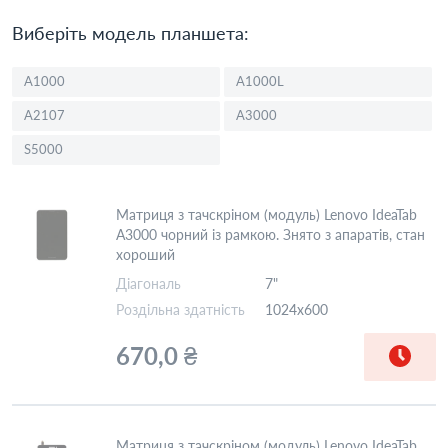
Виберіть модель планшета:
A1000
A1000L
A2107
A3000
S5000
Матриця з тачскріном (модуль) Lenovo IdeaTab
A3000 чорний із рамкою. Знято з апаратів, стан
хороший
Діагональ
7"
Роздільна здатність
1024x600
670,0 ₴
Матриця з тачскріном (модуль) Lenovo IdeaTab