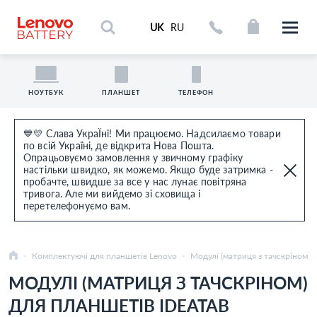
UK
RU
НОУТБУК
ПЛАНШЕТ
ТЕЛЕФОН
💙💛 Слава УкраЇні! Ми працюємо. Надсилаємо товари
по всій Україні, де відкрита Нова Пошта.
Опрацьовуємо замовлення у звичному графіку
настільки швидко, як можемо. Якщо буде затримка -
пробачте, швидше за все у нас лунає повітряна
тривога. Але ми вийдемо зі сховища і
перетелефонуємо вам.
Комплектуючі для планшетів Lenovo
Модулі (матриця з тачскріном) 
МОДУЛІ (МАТРИЦЯ З ТАЧСКРІНОМ)
ДЛЯ ПЛАНШЕТІВ IDEATAB