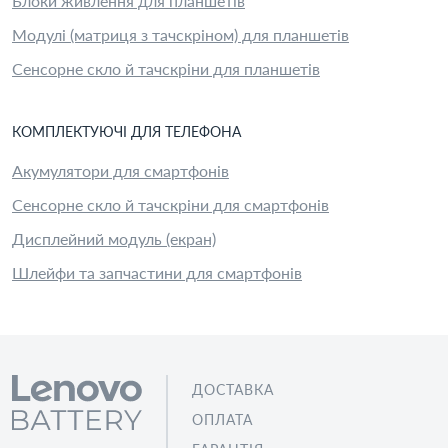
Блоки живлення для планшетів
Модулі (матриця з тачскріном) для планшетів
Сенсорне скло й тачскріни для планшетів
КОМПЛЕКТУЮЧІ
ДЛЯ
ТЕЛЕФОН
А
Акумулятори для смартфонів
Сенсорне скло й тачскріни для смартфонів
Дисплейний модуль (екран)
Шлейфи та запчастини для смартфонів
ДОСТАВКА
ОПЛАТА