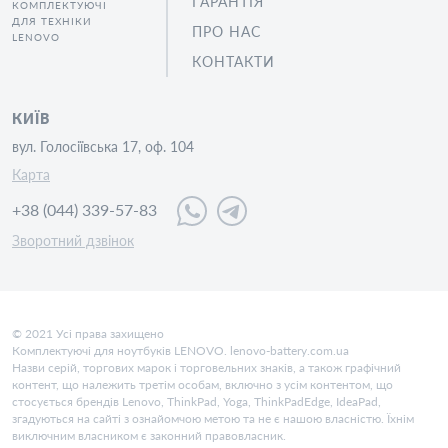
ГАРАНТІЯ
КОМПЛЕКТУЮЧІ
ДЛЯ ТЕХНІКИ
ПРО НАС
LENOVO
КОНТАКТИ
КИЇВ
вул. Голосіївська 17, оф. 104
Карта
+38 (044) 339-57-83
Зворотний дзвінок
© 2021 Усі права захищено
Комплектуючі для ноутбуків LENOVO. lenovo-battery.com.ua
Назви серій, торгових марок і торговельних знаків, а також графічний
контент, що належить третім особам, включно з усім контентом, що
стосується брендів Lenovo, ThinkPad, Yoga, ThinkPadEdge, IdeaPad,
згадуються на сайті з ознайомчою метою та не є нашою власністю. Їхнім
виключним власником є законний правовласник.