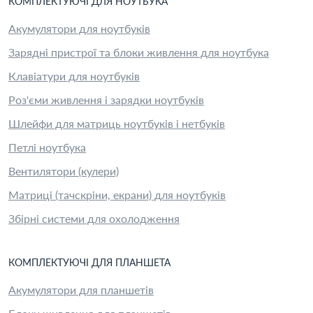
КОМПЛЕКТУЮЧІ
ДЛЯ
НОУТБУК
А
Акумулятори для ноутбуків
Зарядні пристрої та блоки живлення для ноутбука
Клавіатури для ноутбуків
Роз'єми живлення і зарядки ноутбуків
Шлейфи для матриць ноутбуків і нетбуків
Петлі ноутбука
Вентилятори (кулери)
Матриці (тачскріни, екрани) для ноутбуків
Збірні системи для охолодження
КОМПЛЕКТУЮЧІ
ДЛЯ
ПЛАНШЕТ
А
Акумулятори для планшетів