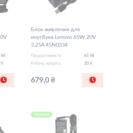
Блок живлення для
20V
ноутбука Lenovo 65W 20V
3.25A 45N0334
REPLACEMENT
0 W
Продуктивність
65 W
 V
Робоча напруга
20 V
679,0 ₴
ОРИГІНАЛ