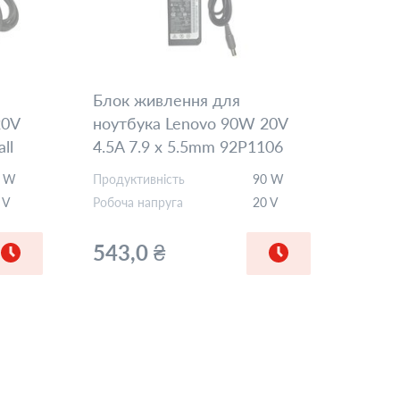
Блок живлення для
20V
ноутбука Lenovo 90W 20V
ll
4.5A 7.9 x 5.5mm 92P1106
Orig
5 W
Продуктивність
90 W
 V
Робоча напруга
20 V
543,0 ₴