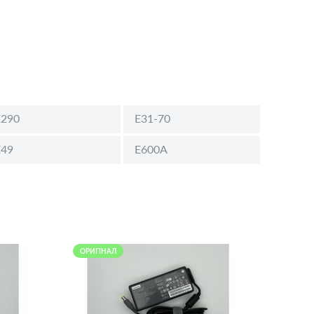
E290
E31-70
E49
E600A
ОРИГІНАЛ