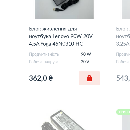
Блок живлення для
Блок
ноутбука Lenovo 90W 20V
ноутб
4.5A Yoga 45N0310 HC
3.25A
OEM
Продуктивність
90 W
Продук
Робоча напруга
20 V
Робоча
362,0 ₴
543,
ОРИГІ