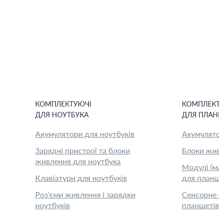
КОМПЛЕКТУЮЧІ
КОМПЛЕК
ДЛЯ
НОУТБУК
А
ДЛЯ
ПЛАН
Акумулятори для ноутбуків
Акумулято
Зарядні пристрої та блоки
Блоки жив
живлення для ноутбука
Модулі (м
Клавіатури для ноутбуків
для планш
Роз'єми живлення і зарядки
Сенсорне 
ноутбуків
планшетів