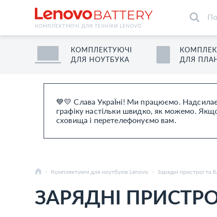
КОМПЛЕКТУЮЧІ
КОМПЛЕК
ДЛЯ
НОУТБУК
А
ДЛЯ
ПЛА
💙💛 Слава УкраЇні! Ми працюємо. Надсилає
графіку настільки швидко, як можемо. Якщо 
сховища і перетелефонуємо вам.
Комплектуючі для ноутбуків Lenovo
Зарядні пристрої та 
ЗАРЯДНІ ПРИСТР