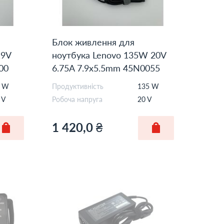
Блок живлення для
19V
ноутбука Lenovo 135W 20V
00
6.75A 7.9x5.5mm 45N0055
Orig
0 W
Продуктивність
135 W
 V
Робоча напруга
20 V
1 420,0 ₴