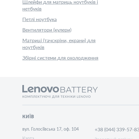
Шлейфи для матриць ноутбуків і
нетбуків
Петлі ноутбука
Вентилятори (кулери)
Матриці (тачскріни, екрани) для
ноутбуків
Збірні системи для охолодження
КИЇВ
вул. Голосіївська 17, оф. 104
+38 (044) 339-57-8
Карта