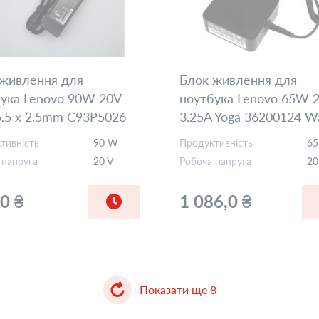
 живлення для
Блок живлення для
ука Lenovo 90W 20V
ноутбука Lenovo 65W 
5.5 x 2.5mm C93P5026
3.25A Yoga 36200124 Wa
Orig
тивність
90 W
Продуктивність
6
 напруга
20 V
Робоча напруга
20
0 ₴
1 086,0 ₴
Показати ще
8