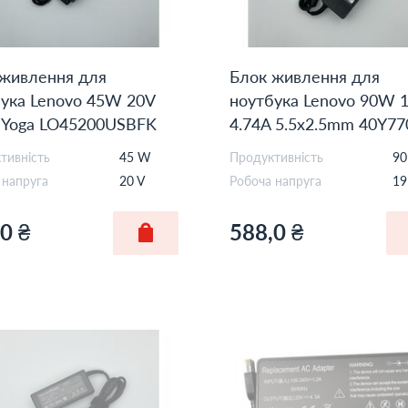
 живлення для
Блок живлення для
ука Lenovo 45W 20V
ноутбука Lenovo 90W 
 Yoga LO45200USBFK
4.74A 5.5x2.5mm 40Y77
Orig
тивність
45 W
Продуктивність
9
 напруга
20 V
Робоча напруга
19
0 ₴
588,0 ₴