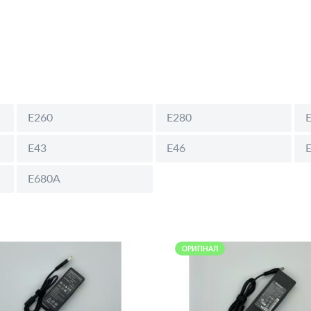
E260
E280
E43
E46
E680A
ОРИГІНАЛ