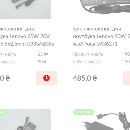
 живлення для
Блок живлення для
ука Lenovo 65W 20V
ноутбука Lenovo 90W 
 5.5x2.5mm 0335A2065
4.5A Yoga 0A36271
REPLACEMENT
тивність
65 W
Продуктивність
9
 напруга
20 V
Робоча напруга
20
0 ₴
485,0 ₴
НАЛ
ОРИГІНАЛ