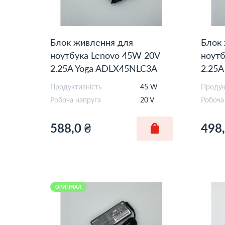
Блок живлення для
Блок
ноутбука Lenovo 45W 20V
ноутб
2.25A Yoga ADLX45NLC3A
2.25A
Orig
OEM
Продуктивність
45 W
Продук
Робоча напруга
20 V
Робоча
588,0 ₴
498,
ОРИГІНАЛ