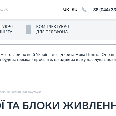
+38 (044) 3
UK
RU
ТУЮЧІ
КОМПЛЕКТУЮЧІ
НШЕТ
А
ДЛЯ
ТЕЛЕФОН
А
мо товари по всій Україні, де відкрита Нова Пошта. Опра
буде затримка - пробачте, швидше за все у нас лунає пові
блоки живлення для ноутбука
ОЇ ТА БЛОКИ ЖИВЛЕН