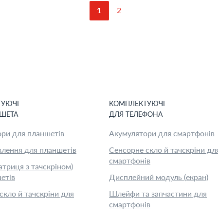
1
2
ТУЮЧІ
КОМПЛЕКТУЮЧІ
ШЕТ
А
ДЛЯ
ТЕЛЕФОН
А
ри для планшетів
Акумулятори для смартфонів
лення для планшетів
Сенсорне скло й тачскріни дл
смартфонів
атриця з тачскріном)
етів
Дисплейний модуль (екран)
скло й тачскріни для
Шлейфи та запчастини для
смартфонів