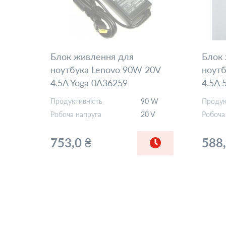
Блок живлення для
Блок
ноутбука Lenovo 90W 20V
ноутб
4.5A Yoga 0A36259
4.5A 
REPLACEMENT
Orig
Продуктивність
90 W
Продук
Робоча напруга
20 V
Робоча
753,0 ₴
588,