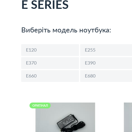
E SERIES
Виберіть модель ноутбука:
E120
E255
E370
E390
E660
E680
ОРИГІНАЛ