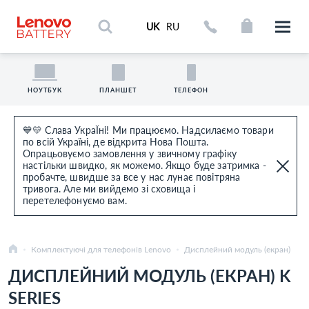
UK
RU
НОУТБУК
ПЛАНШЕТ
ТЕЛЕФОН
💙💛 Слава УкраЇні! Ми працюємо. Надсилаємо товари
по всій Україні, де відкрита Нова Пошта.
Опрацьовуємо замовлення у звичному графіку
настільки швидко, як можемо. Якщо буде затримка -
пробачте, швидше за все у нас лунає повітряна
тривога. Але ми вийдемо зі сховища і
перетелефонуємо вам.
Комплектуючі для телефонів Lenovo
Дисплейний модуль (екран)
ДИСПЛЕЙНИЙ МОДУЛЬ (ЕКРАН) K
SERIES