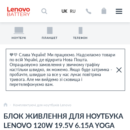
UK
RU
НОУТБУК
ПЛАНШЕТ
ТЕЛЕФОН
💙💛 Слава УкраЇні! Ми працюємо. Надсилаємо товари
по всій Україні, де відкрита Нова Пошта.
Опрацьовуємо замовлення у звичному графіку
настільки швидко, як можемо. Якщо буде затримка -
пробачте, швидше за все у нас лунає повітряна
тривога. Але ми вийдемо зі сховища і
перетелефонуємо вам.
Комплектуючі для ноутбуків Lenovo
БЛОК ЖИВЛЕННЯ ДЛЯ НОУТБУКА
LENOVO 120W 19.5V 6.15A YOGA