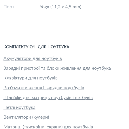
Порт
Yoga (11,2 x 4,5 mm)
КОМПЛЕКТУЮЧІ
ДЛЯ
НОУТБУК
А
Акумулятори для ноутбуків
Зарядні пристрої та блоки живлення для ноутбука
Клавіатури для ноутбуків
Роз'єми живлення і зарядки ноутбуків
Шлейфи для матриць ноутбуків і нетбуків
Петлі ноутбука
Вентилятори (кулери)
Матриці (тачскріни, екрани) для ноутбуків