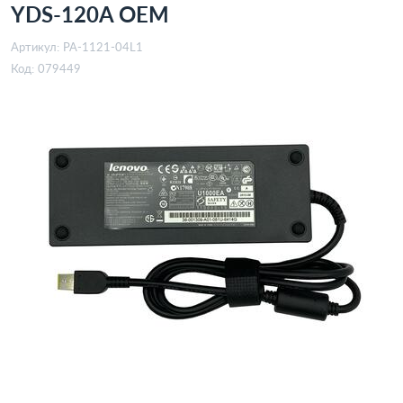
YDS-120A OEM
Артикул:
PA-1121-04L1
Код:
079449