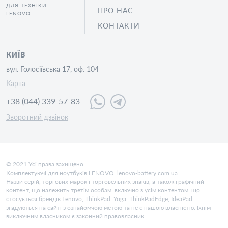
ДЛЯ ТЕХНІКИ
ПРО НАС
LENOVO
КОНТАКТИ
КИЇВ
вул. Голосіївська 17, оф. 104
Карта
+38 (044) 339-57-83
Зворотний дзвінок
© 2021 Усі права захищено
Комплектуючі для ноутбуків LENOVO. lenovo-battery.com.ua
Назви серій, торгових марок і торговельних знаків, а також графічний
контент, що належить третім особам, включно з усім контентом, що
стосується брендів Lenovo, ThinkPad, Yoga, ThinkPadEdge, IdeaPad,
згадуються на сайті з ознайомчою метою та не є нашою власністю. Їхнім
виключним власником є законний правовласник.