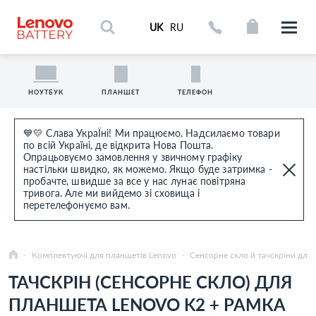
UK
RU
НОУТБУК
ПЛАНШЕТ
ТЕЛЕФОН
💙💛 Слава УкраЇні! Ми працюємо. Надсилаємо товари
по всій Україні, де відкрита Нова Пошта.
Опрацьовуємо замовлення у звичному графіку
настільки швидко, як можемо. Якщо буде затримка -
пробачте, швидше за все у нас лунає повітряна
тривога. Але ми вийдемо зі сховища і
перетелефонуємо вам.
Комплектуючі для планшетів Lenovo
Сенсорне скло й тачскріни для
ТАЧСКРІН (СЕНСОРНЕ СКЛО) ДЛЯ
ПЛАНШЕТА LENOVO K2 + РАМКА