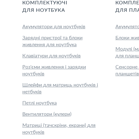
КОМПЛЕКТУЮЧІ
КОМПЛЕ
ДЛЯ
НОУТБУК
А
ДЛЯ
ПЛ
Акумулятори для ноутбуків
Акумулято
Зарядні пристрої та блоки
Блоки жив
живлення для ноутбука
Модулі (м
Клавіатури для ноутбуків
для планш
Роз'єми живлення і зарядки
Сенсорне 
ноутбуків
планшетів
Шлейфи для матриць ноутбуків і
нетбуків
Петлі ноутбука
Вентилятори (кулери)
Матриці (тачскріни, екрани) для
ноутбуків