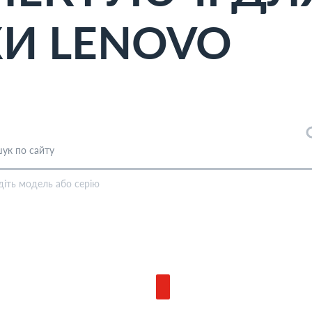
КИ LENOVO
діть модель або серію