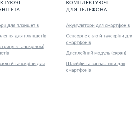
КТУЮЧІ
КОМПЛЕКТУЮЧІ
АНШЕТ
А
ДЛЯ
ТЕЛЕФОН
А
ри для планшетів
Акумулятори для смартфонів
лення для планшетів
Сенсорне скло й тачскріни дл
смартфонів
атриця з тачскріном)
етів
Дисплейний модуль (екран)
скло й тачскріни для
Шлейфи та запчастини для
смартфонів