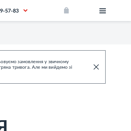
39-57-83
цьовуємо замовлення у звичному
тряна тривога. Але ми вийдемо зі
Я