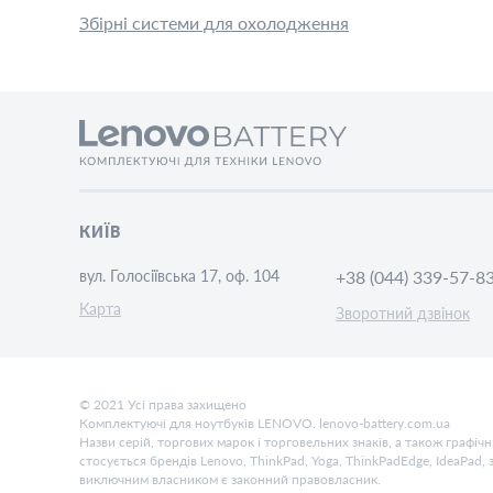
Збірні системи для охолодження
КИЇВ
вул. Голосіївська 17, оф. 104
+38 (044) 339-57-8
Карта
Зворотний дзвінок
© 2021 Усі права захищено
Комплектуючі для ноутбуків LENOVO. lenovo-battery.com.ua
Назви серій, торгових марок і торговельних знаків, а також графі
стосується брендів Lenovo, ThinkPad, Yoga, ThinkPadEdge, IdeaPad,
виключним власником є законний правовласник.