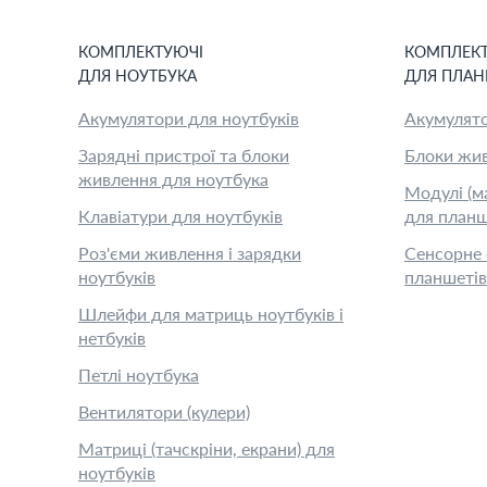
КОМПЛЕКТУЮЧІ
КОМПЛЕК
ДЛЯ
НОУТБУК
А
ДЛЯ
ПЛАН
Акумулятори для ноутбуків
Акумулято
Зарядні пристрої та блоки
Блоки жив
живлення для ноутбука
Модулі (м
Клавіатури для ноутбуків
для планш
Роз'єми живлення і зарядки
Сенсорне 
ноутбуків
планшетів
Шлейфи для матриць ноутбуків і
нетбуків
Петлі ноутбука
Вентилятори (кулери)
Матриці (тачскріни, екрани) для
ноутбуків