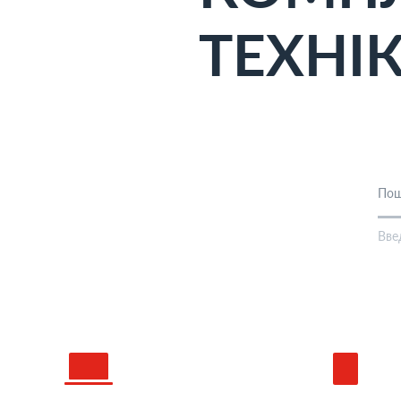
ТЕХНІ
Вве