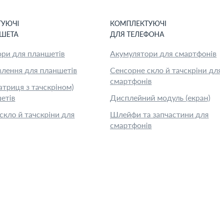
ТУЮЧІ
КОМПЛЕКТУЮЧІ
ШЕТ
А
ДЛЯ
ТЕЛЕФОН
А
ри для планшетів
Акумулятори для смартфонів
лення для планшетів
Сенсорне скло й тачскріни дл
смартфонів
атриця з тачскріном)
етів
Дисплейний модуль (екран)
скло й тачскріни для
Шлейфи та запчастини для
смартфонів