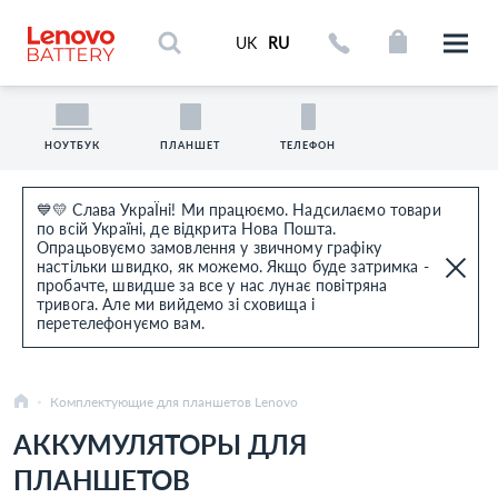
UK
RU
НОУТБУК
ПЛАНШЕТ
ТЕЛЕФОН
💙💛 Слава УкраЇні! Ми працюємо. Надсилаємо товари
по всій Україні, де відкрита Нова Пошта.
Опрацьовуємо замовлення у звичному графіку
настільки швидко, як можемо. Якщо буде затримка -
пробачте, швидше за все у нас лунає повітряна
тривога. Але ми вийдемо зі сховища і
перетелефонуємо вам.
Комплектующие для планшетов Lenovo
АККУМУЛЯТОРЫ ДЛЯ
ПЛАНШЕТОВ