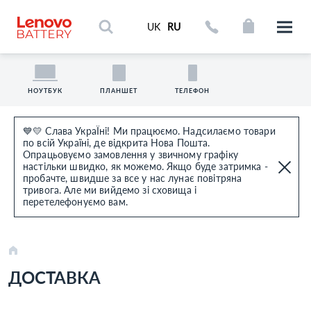
UK
RU
НОУТБУК
ПЛАНШЕТ
ТЕЛЕФОН
💙💛 Слава УкраЇні! Ми працюємо. Надсилаємо товари
по всій Україні, де відкрита Нова Пошта.
Опрацьовуємо замовлення у звичному графіку
настільки швидко, як можемо. Якщо буде затримка -
пробачте, швидше за все у нас лунає повітряна
тривога. Але ми вийдемо зі сховища і
перетелефонуємо вам.
ДОСТАВКА