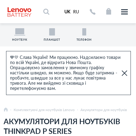
UK
RU
НОУТБУК
ПЛАНШЕТ
ТЕЛЕФОН
💙💛 Слава УкраЇні! Ми працюємо. Надсилаємо товари
по всій Україні, де відкрита Нова Пошта.
Опрацьовуємо замовлення у звичному графіку
настільки швидко, як можемо. Якщо буде затримка -
пробачте, швидше за все у нас лунає повітряна
тривога. Але ми вийдемо зі сховища і
перетелефонуємо вам.
Комплектуючі для ноутбуків Lenovo
Акумулятори для ноутбуків
АКУМУЛЯТОРИ ДЛЯ НОУТБУКІВ
THINKPAD P SERIES