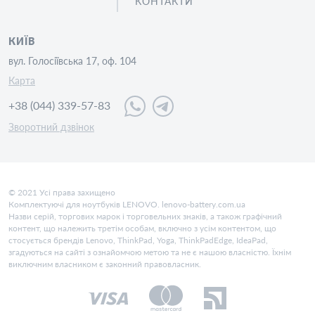
КОНТАКТИ
КИЇВ
вул. Голосіївська 17, оф. 104
Карта
+38 (044) 339-57-83
Зворотний дзвінок
© 2021 Усі права захищено
Комплектуючі для ноутбуків LENOVO. lenovo-battery.com.ua
Назви серій, торгових марок і торговельних знаків, а також графічний
контент, що належить третім особам, включно з усім контентом, що
стосується брендів Lenovo, ThinkPad, Yoga, ThinkPadEdge, IdeaPad,
згадуються на сайті з ознайомчою метою та не є нашою власністю. Їхнім
виключним власником є законний правовласник.