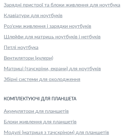
Зарядні пристрої та блоки живлення для ноутбука
Клавіатури для ноутбуків
Роз'єми живлення і зарядки ноутбуків
Шлейфи для матриць ноутбуків і нетбуків
Петлі ноутбука
Вентилятори (кулери)
Матриці (тачскріни, екрани) для ноутбуків
Збірні системи для охолодження
КОМПЛЕКТУЮЧІ
ДЛЯ
ПЛАНШЕТ
А
Акумулятори для планшетів
Блоки живлення для планшетів
Модулі (матриця з тачскріном) для планшетів