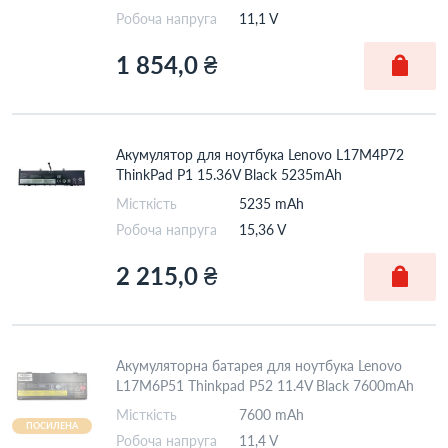
Робоча напруга
11,1 V
1 854,0 ₴
Акумулятор для ноутбука Lenovo L17M4P72
ThinkPad P1 15.36V Black 5235mAh
Місткість
5235 mAh
Робоча напруга
15,36 V
2 215,0 ₴
Акумуляторна батарея для ноутбука Lenovo
L17M6P51 Thinkpad P52 11.4V Black 7600mAh
Місткість
7600 mAh
ПОСИЛЕНА
Робоча напруга
11,4 V