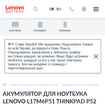
UK
RU
НОУТБУК
ПЛАНШЕТ
ТЕЛЕФОН
💙💛 Слава УкраЇні! Ми працюємо. Надсилаємо товари
по всій Україні, де відкрита Нова Пошта.
Опрацьовуємо замовлення у звичному графіку
настільки швидко, як можемо. Якщо буде затримка -
пробачте, швидше за все у нас лунає повітряна
тривога. Але ми вийдемо зі сховища і
перетелефонуємо вам.
Комплектуючі для ноутбуків Lenovo
Акумулятори для ноутбуків
АКУМУЛЯТОР ДЛЯ НОУТБУКА
LENOVO L17M6P51 THINKPAD P52