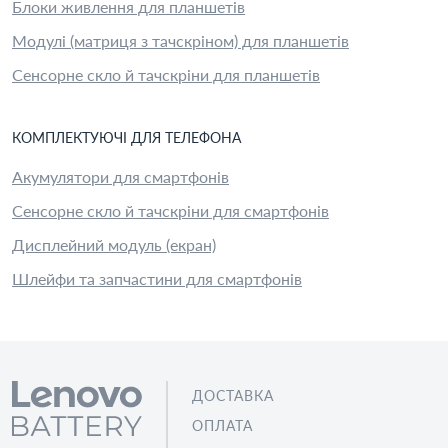
Блоки живлення для планшетів
Модулі (матриця з тачскріном) для планшетів
Сенсорне скло й тачскріни для планшетів
КОМПЛЕКТУЮЧІ
ДЛЯ
ТЕЛЕФОН
А
Акумулятори для смартфонів
Сенсорне скло й тачскріни для смартфонів
Дисплейний модуль (екран)
Шлейфи та запчастини для смартфонів
ДОСТАВКА
ОПЛАТА