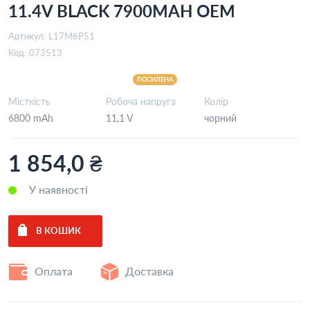
11.4V BLACK 7900MAH OEM
Артикул:
L17M6P51
Код:
073513
ПОСИЛЕНА
Місткість
Робоча напруга
Колір
6800 mAh
11,1 V
чорний
1 854,0 ₴
У наявності
Оплата
Доставка