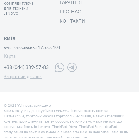
ГАРАНТІЯ
КОМПЛЕКТУЮЧІ
ДЛЯ ТЕХНІКИ
ПРО НАС
LENOVO
КОНТАКТИ
КИЇВ
вул. Голосіївська 17, оф. 104
Карта
+38 (044) 339-57-83
Зворотний дзвінок
© 2021 Усі права захищено
Комплектуючі для ноутбуків LENOVO. lenovo-battery.com.ua
Назви серій, торгових марок і торговельних знаків, а також графічний
контент, що належить третім особам, включно з усім контентом, що
стосується брендів Lenovo, ThinkPad, Yoga, ThinkPadEdge, IdeaPad,
згадуються на сайті з ознайомчою метою та не є нашою власністю. Їхнім
виключним власником є законний правовласник.