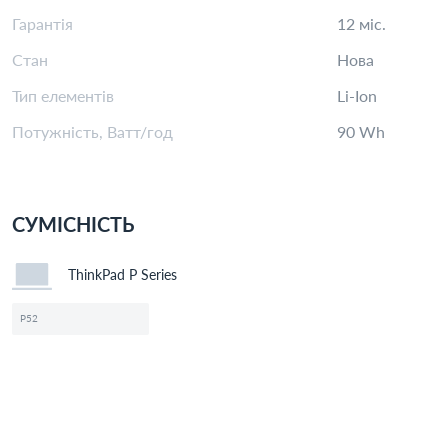
Гарантія
12 міс.
Стан
Нова
Тип елементів
Li-Ion
Потужність, Ватт/год
90 Wh
СУМІСНІСТЬ
ThinkPad P Series
P52