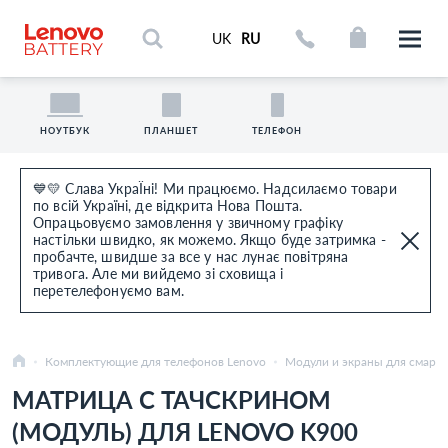
UK
RU
НОУТБУК
ПЛАНШЕТ
ТЕЛЕФОН
💙💛 Слава УкраЇні! Ми працюємо. Надсилаємо товари
по всій Україні, де відкрита Нова Пошта.
Опрацьовуємо замовлення у звичному графіку
настільки швидко, як можемо. Якщо буде затримка -
пробачте, швидше за все у нас лунає повітряна
тривога. Але ми вийдемо зі сховища і
перетелефонуємо вам.
Комплектующие для телефонов Lenovo
Модули и экраны для смарт
МАТРИЦА С ТАЧСКРИНОМ
(МОДУЛЬ) ДЛЯ LENOVO K900