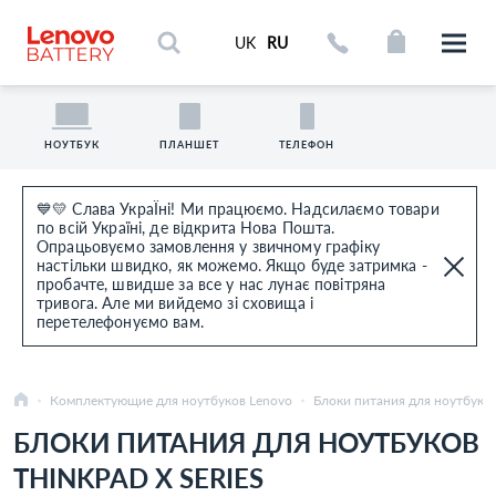
UK
RU
НОУТБУК
ПЛАНШЕТ
ТЕЛЕФОН
💙💛 Слава УкраЇні! Ми працюємо. Надсилаємо товари
по всій Україні, де відкрита Нова Пошта.
Опрацьовуємо замовлення у звичному графіку
настільки швидко, як можемо. Якщо буде затримка -
пробачте, швидше за все у нас лунає повітряна
тривога. Але ми вийдемо зі сховища і
перетелефонуємо вам.
Комплектующие для ноутбуков Lenovo
Блоки питания для ноутбуко
БЛОКИ ПИТАНИЯ ДЛЯ НОУТБУКОВ
THINKPAD X SERIES