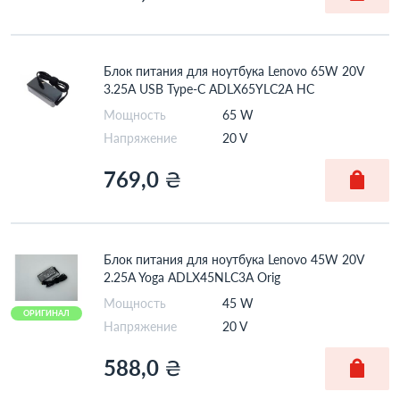
X131e
X140e
X200
X201
X220
X230
Блок питания для ноутбука Lenovo 65W 20V
3.25A USB Type-C ADLX65YLC2A HC
X230i
X240
Мощность
65 W
X250
X260
Напряжение
20 V
X270
X280
769,0
₴
X282
X300
X301
X370 Yoga
X380 Yoga
X40
Блок питания для ноутбука Lenovo 45W 20V
2.25A Yoga ADLX45NLC3A Orig
X41
X60
Мощность
45 W
X61
ОРИГИНАЛ
Напряжение
20 V
588,0
₴