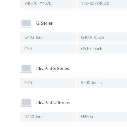
Y40-70 (Y4070)
Y40-80 (Y4080)
G Series
G400 Touch
G400s Touch
G50
G510 Touch
IdeaPad S Series
S410
S500 Touch
IdeaPad U Series
U430 Touch
U430p