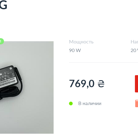
IG
Мощность
На
Л
90 W
20 
₴
769,0
В наличии