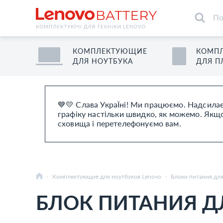
КОМПЛЕКТУЮЩИЕ
КОМП
ДЛЯ
НОУТБУК
А
ДЛЯ
П
💙💛 Слава УкраЇні! Ми працюємо. Надсилає
графіку настільки швидко, як можемо. Якщо 
сховища і перетелефонуємо вам.
Комплектующие для ноутбуков Lenovo
Блоки питания дл
БЛОК ПИТАНИЯ ДЛ