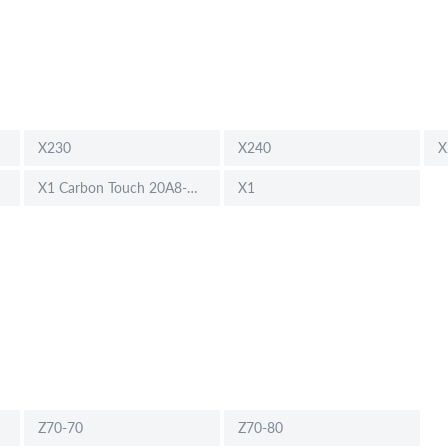
X230
X240
X
X1 Carbon Touch 20A8-003UGE (14")
X1
Z70-70
Z70-80