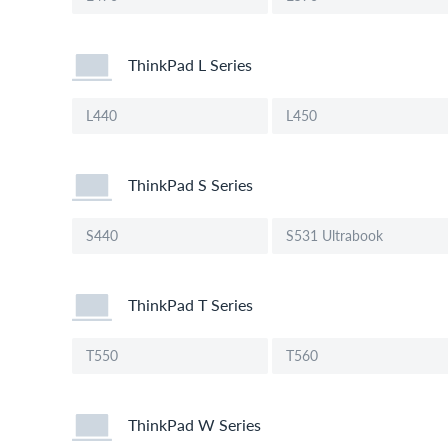
ThinkPad L Series
L440
L450
ThinkPad S Series
S440
S531 Ultrabook
ThinkPad T Series
T550
T560
ThinkPad W Series