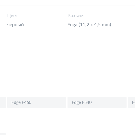
Цвет
Разъем
черный
Yoga (11,2 x 4,5 mm)
Edge E460
Edge E540
E