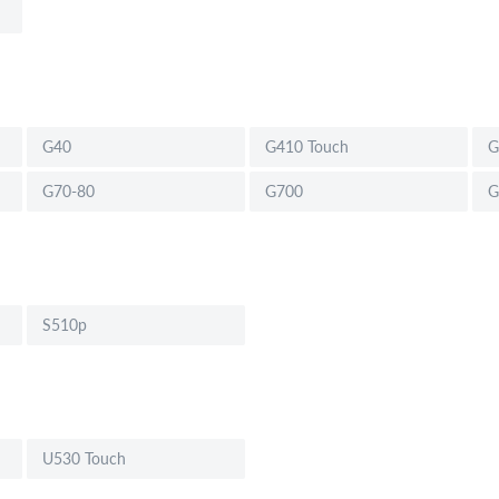
G40
G410 Touch
G
G70-80
G700
G
S510p
U530 Touch