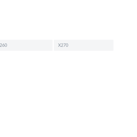
260
X270