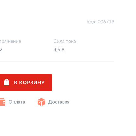
Код:
006719
пряжение
Сила тока
V
4,5 А
Оплата
Доставка