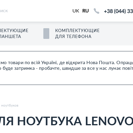
+38 (044) 3
UK
RU
ЛЕКТУЮЩИЕ
КОМПЛЕКТУЮЩИЕ
ЛАНШЕТ
А
ДЛЯ
ТЕЛЕФОН
А
мо товари по всій Україні, де відкрита Нова Пошта. Опра
буде затримка - пробачте, швидше за все у нас лунає пові
я ноутбуков
Я НОУТБУКА LENOVO 