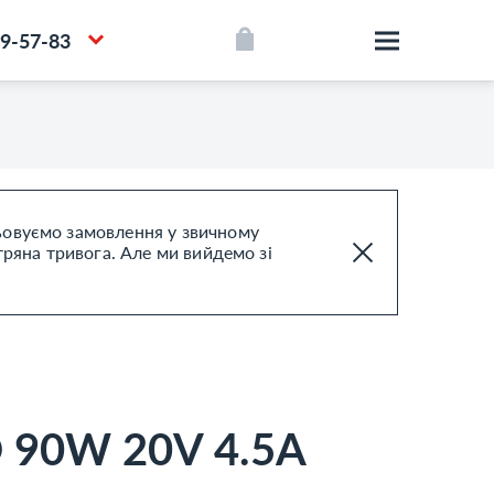
39-57-83
цьовуємо замовлення у звичному
тряна тривога. Але ми вийдемо зі
90W 20V 4.5A