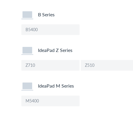
B Series
B5400
IdeaPad Z Series
Z710
Z510
IdeaPad M Series
M5400