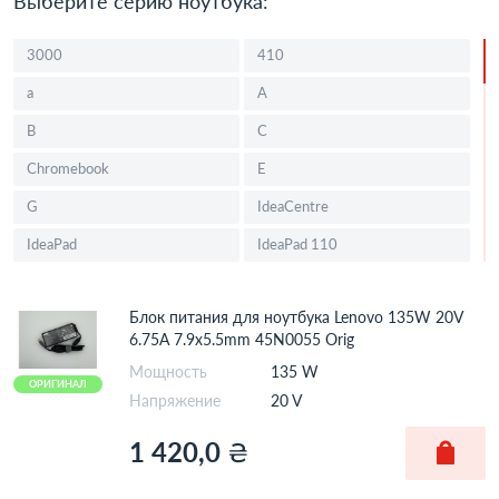
Выберите серию ноутбука:
3000
410
a
A
B
C
Chromebook
E
G
IdeaCentre
IdeaPad
IdeaPad 110
IdeaPad 5
IdeaPad 7
Блок питания для ноутбука Lenovo 135W 20V
IdeaPad B
IdeaPad Flex
6.75A 7.9x5.5mm 45N0055 Orig
IdeaPad M
IdeaPad N
Мощность
135 W
ОРИГИНАЛ
IdeaPad P
IdeaPad S
Напряжение
20 V
IdeaPad
IdeaPad U
1 420,0
₴
IdeaPad V
IdeaPad Y