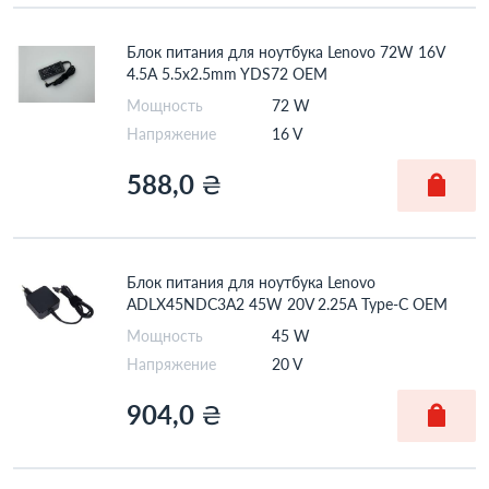
IdeaPad Yoga
IdeaPad Z
K
Legion 5
Блок питания для ноутбука Lenovo 72W 16V
4.5A 5.5x2.5mm YDS72 OEM
Legion R
Legion
Мощность
72 W
Legion Y
M
Напряжение
16 V
Miix
s
588,0
₴
S
ThinkPad
ThinkPad 13
ThinkPad E
ThinkPad Edge
ThinkPad G
Блок питания для ноутбука Lenovo
ADLX45NDC3A2 45W 20V 2.25A Type-C OEM
ThinkPad Helix
ThinkPad IBM T
Мощность
45 W
ThinkPad L
ThinkPad P
Напряжение
20 V
ThinkPad R
ThinkPad S
904,0
₴
ThinkPad
ThinkPad SL
ThinkPad T
ThinkPad W