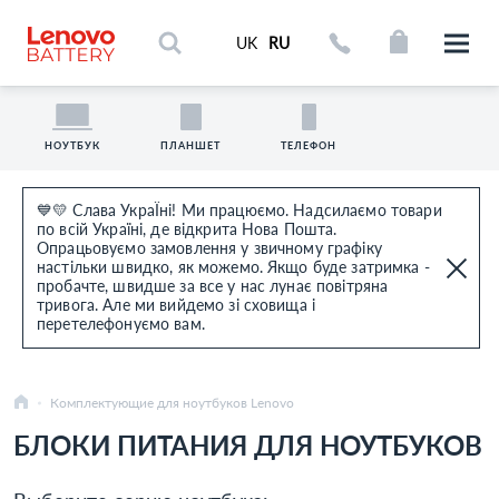
UK
RU
НОУТБУК
ПЛАНШЕТ
ТЕЛЕФОН
💙💛 Слава УкраЇні! Ми працюємо. Надсилаємо товари
по всій Україні, де відкрита Нова Пошта.
Опрацьовуємо замовлення у звичному графіку
настільки швидко, як можемо. Якщо буде затримка -
пробачте, швидше за все у нас лунає повітряна
тривога. Але ми вийдемо зі сховища і
перетелефонуємо вам.
Комплектующие для ноутбуков Lenovo
БЛОКИ ПИТАНИЯ ДЛЯ НОУТБУКОВ