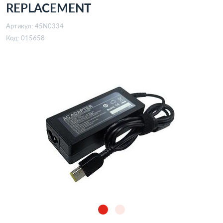
REPLACEMENT
Артикул:
45N0334
Код:
015658