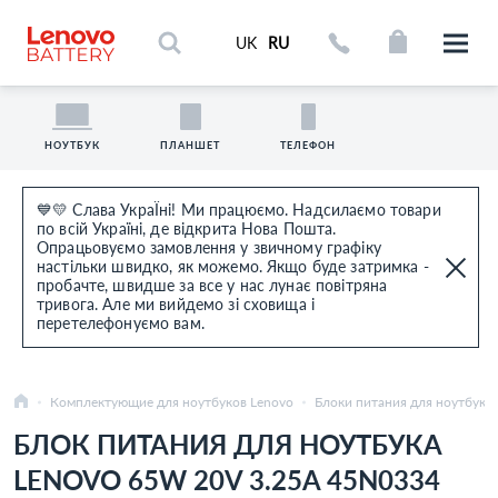
UK
RU
НОУТБУК
ПЛАНШЕТ
ТЕЛЕФОН
💙💛 Слава УкраЇні! Ми працюємо. Надсилаємо товари
по всій Україні, де відкрита Нова Пошта.
Опрацьовуємо замовлення у звичному графіку
настільки швидко, як можемо. Якщо буде затримка -
пробачте, швидше за все у нас лунає повітряна
тривога. Але ми вийдемо зі сховища і
перетелефонуємо вам.
Комплектующие для ноутбуков Lenovo
Блоки питания для ноутбуко
БЛОК ПИТАНИЯ ДЛЯ НОУТБУКА
LENOVO 65W 20V 3.25A 45N0334