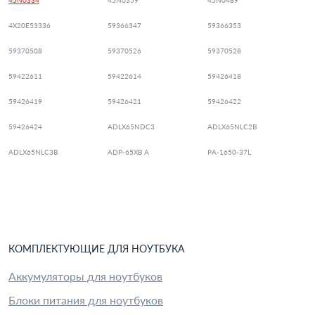
45N0334
45N0359
45N0489
4X20E53336
59366347
59366353
59370508
59370526
59370528
59422611
59422614
59426418
59426419
59426421
59426422
59426424
ADLX65NDC3
ADLX65NLC2B
ADLX65NLC3B
ADP-65XB A
PA-1650-37L
КОМПЛЕКТУЮЩИЕ
ДЛЯ
НОУТБУК
А
Аккумуляторы для ноутбуков
Блоки питания для ноутбуков