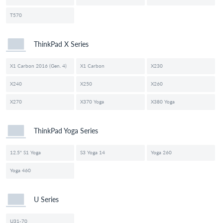
T570
ThinkPad X Series
X1 Carbon 2016 (Gen. 4)
X1 Carbon
X230
X240
X250
X260
X270
X370 Yoga
X380 Yoga
ThinkPad Yoga Series
12.5" S1 Yoga
S3 Yoga 14
Yoga 260
Yoga 460
U Series
U31-70