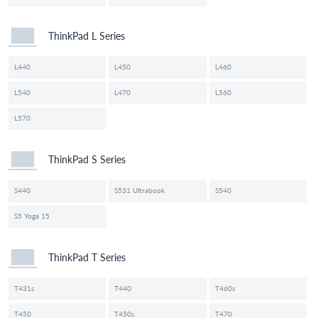
ThinkPad L Series
L440
L450
L460
L540
L470
L560
L570
ThinkPad S Series
S440
S531 Ultrabook
S540
S5 Yoga 15
ThinkPad T Series
T431s
T440
T460s
T450
T450s
T470