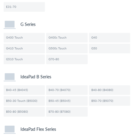
E31-70
G Series
G400 Touch
G400s Touch
G40
G410 Touch
G500s Touch
G50
G510 Touch
G70-80
IdeaPad B Series
B40-45 (B4045)
B40-70 (B4070)
B40-80 (B4080)
B50-30 Touch (B5030)
B50-45 (B5045)
B50-70 (B5070)
B50-80 (B5080)
B70-80 (B7080)
IdeaPad Flex Series