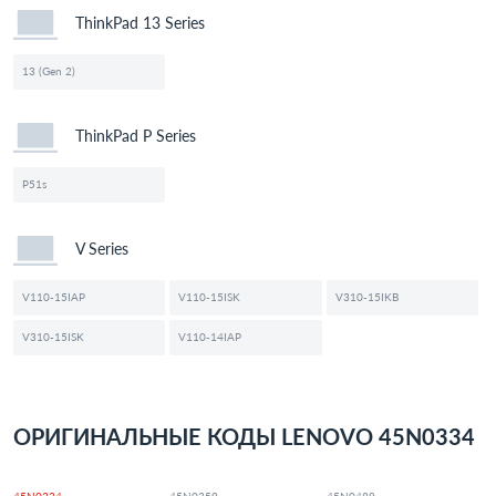
ThinkPad 13 Series
13 (Gen 2)
ThinkPad P Series
P51s
V Series
V110-15IAP
V110-15ISK
V310-15IKB
V310-15ISK
V110-14IAP
ОРИГИНАЛЬНЫЕ КОДЫ LENOVO 45N0334