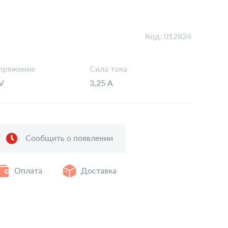
Код:
012824
пряжение
Сила тока
V
3,25 А
Сообщить о появлении
Оплата
Доставка