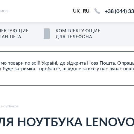
+38 (044) 3
UK
RU
ЛЕКТУЮЩИЕ
КОМПЛЕКТУЮЩИЕ
ЛАНШЕТ
А
ДЛЯ
ТЕЛЕФОН
А
мо товари по всій Україні, де відкрита Нова Пошта. Опра
буде затримка - пробачте, швидше за все у нас лунає пові
я ноутбуков
Я НОУТБУКА LENOVO 