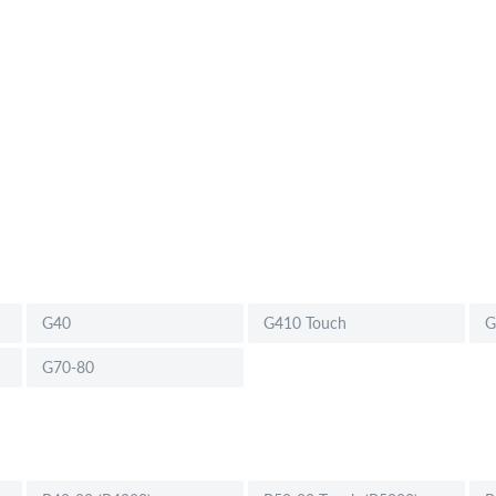
G40
G410 Touch
G
G70-80