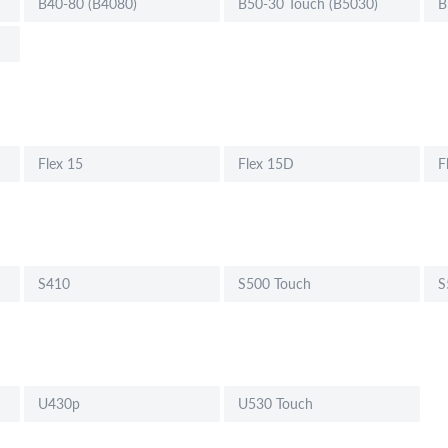
B40-80 (B4080)
B50-30 Touch (B5030)
B
Flex 15
Flex 15D
F
S410
S500 Touch
S
U430p
U530 Touch