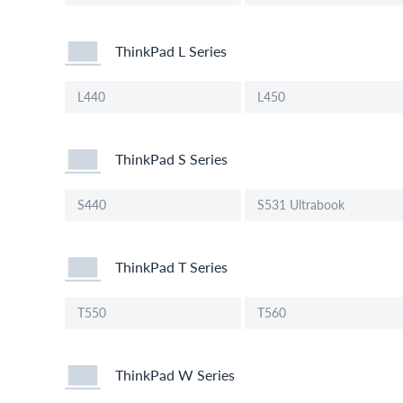
ThinkPad L Series
L440
L450
ThinkPad S Series
S440
S531 Ultrabook
ThinkPad T Series
T550
T560
ThinkPad W Series