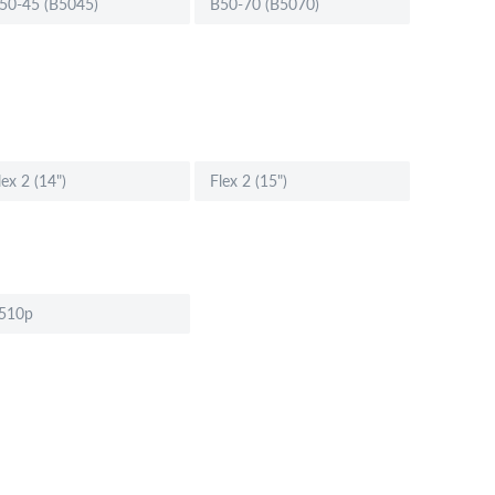
50-45 (B5045)
B50-70 (B5070)
lex 2 (14")
Flex 2 (15")
510p