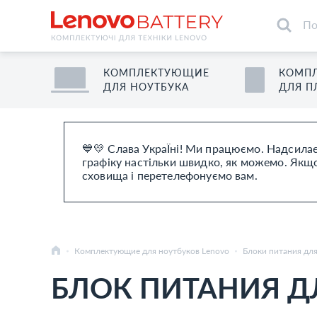
КОМПЛЕКТУЮЩИЕ
КОМП
ДЛЯ
НОУТБУК
А
ДЛЯ
П
💙💛 Слава УкраЇні! Ми працюємо. Надсилає
графіку настільки швидко, як можемо. Якщо 
сховища і перетелефонуємо вам.
Комплектующие для ноутбуков Lenovo
Блоки питания дл
БЛОК ПИТАНИЯ ДЛ