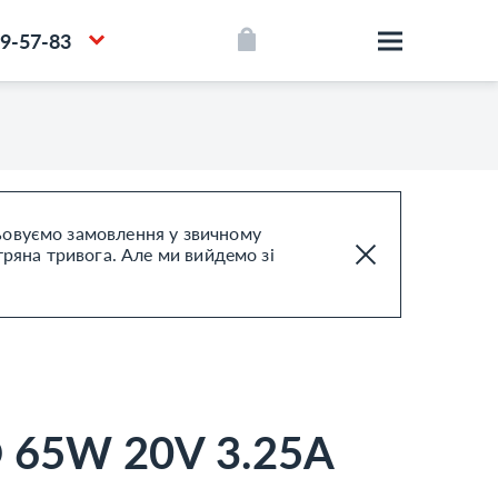
39-57-83
цьовуємо замовлення у звичному
тряна тривога. Але ми вийдемо зі
65W 20V 3.25A