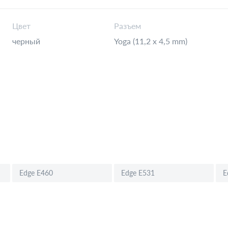
Цвет
Разъем
черный
Yoga (11,2 x 4,5 mm)
Edge E460
Edge E531
E