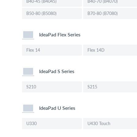
B40-45 (B4045)
B40-70 (B4070)
B50-80 (B5080)
B70-80 (B7080)
IdeaPad Flex Series
Flex 14
Flex 14D
IdeaPad S Series
S210
S215
IdeaPad U Series
U330
U430 Touch