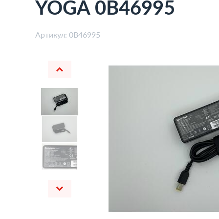
YOGA 0B46995
Артикул:
0B46995